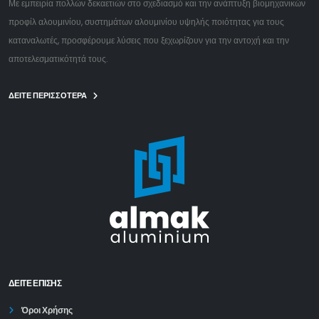
Με εμπειρία πολλών δεκαετιών στο σχεδιασμό και την ανάπτυξη βιομηχανικών
προφίλ αλουμινίου, συστημάτων αλουμινίου υψηλής ποιότητας για τους
καταναλωτές, προσφέρουμε λύσεις που ξεχωρίζουν για την αντοχή και την
αποτελεσματικότητά τους.
ΔΕΙΤΕ ΠΕΡΙΣΣΟΤΕΡΑ
ΔΕΊΤΕ ΕΠΙΣΗΣ
Όροι Χρήσης