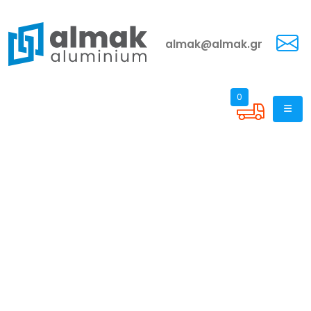
almak@almak.gr
0