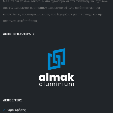
Με εμπειρία πολλών δεκαετιών στο σχεδιασμό και την ανάπτυξη βιομηχανικών
προφίλ αλουμινίου, συστημάτων αλουμινίου υψηλής ποιότητας για τους
καταναλωτές, προσφέρουμε λύσεις που ξεχωρίζουν για την αντοχή και την
αποτελεσματικότητά τους.
ΔΕΙΤΕ ΠΕΡΙΣΣΟΤΕΡΑ
ΔΕΊΤΕ ΕΠΙΣΗΣ
Όροι Χρήσης