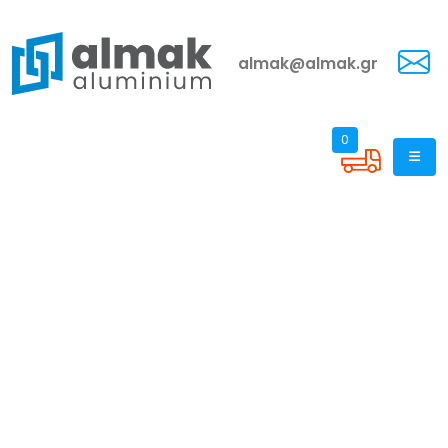
almak@almak.gr
0