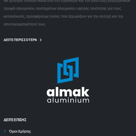
Με εμπειρία πολλών δεκαετιών στο σχεδιασμό και την ανάπτυξη βιομηχανικών
προφίλ αλουμινίου, συστημάτων αλουμινίου υψηλής ποιότητας για τους
καταναλωτές, προσφέρουμε λύσεις που ξεχωρίζουν για την αντοχή και την
αποτελεσματικότητά τους.
ΔΕΙΤΕ ΠΕΡΙΣΣΟΤΕΡΑ
ΔΕΊΤΕ ΕΠΙΣΗΣ
Όροι Χρήσης