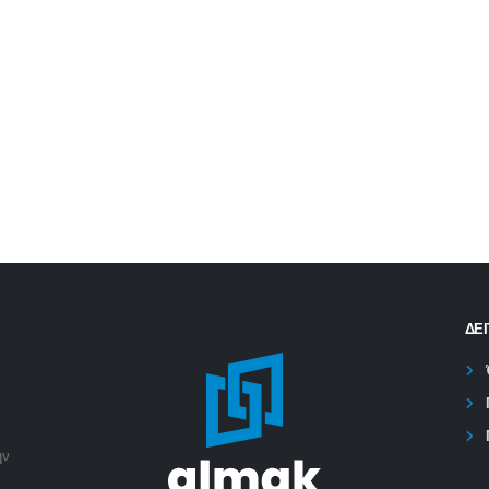
ΔΕΊ
ην