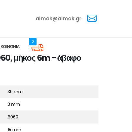
almak@almak.gr
0
ΙΚΟΙΝΩΝΙΑ
060, μήκος 6m - άβαφο
30 mm
3 mm
6060
15 mm