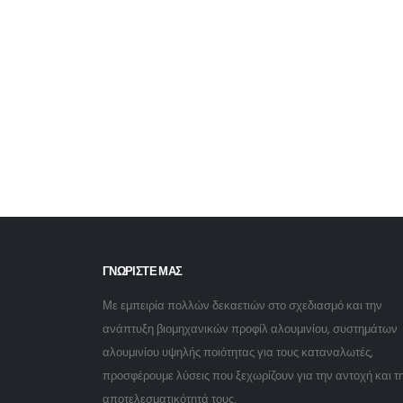
ΓΝΩΡΙΣΤΕ ΜΑΣ
Με εμπειρία πολλών δεκαετιών στο σχεδιασμό και την
ανάπτυξη βιομηχανικών προφίλ αλουμινίου, συστημάτων
αλουμινίου υψηλής ποιότητας για τους καταναλωτές,
προσφέρουμε λύσεις που ξεχωρίζουν για την αντοχή και τ
αποτελεσματικότητά τους.