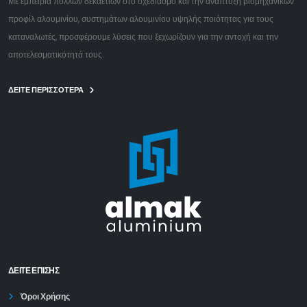
Με εμπειρία πολλών δεκαετιών στο σχεδιασμό και την ανάπτυξη βιομηχανικών
προφίλ αλουμινίου, συστημάτων αλουμινίου υψηλής ποιότητας για τους
καταναλωτές, προσφέρουμε λύσεις που ξεχωρίζουν για την αντοχή και την
αποτελεσματικότητά τους.
ΔΕΙΤΕ ΠΕΡΙΣΣΟΤΕΡΑ
ΔΕΊΤΕ ΕΠΙΣΗΣ
Όροι Χρήσης