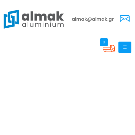
almak@almak.gr
0