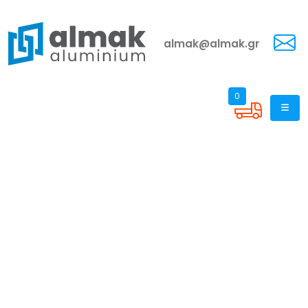
almak@almak.gr
0