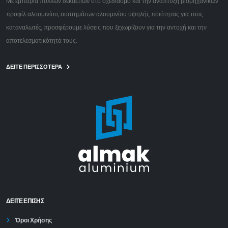
Με εμπειρία πολλών δεκαετιών στο σχεδιασμό και την ανάπτυξη βιομηχανικών
προφίλ αλουμινίου, συστημάτων αλουμινίου υψηλής ποιότητας για τους
καταναλωτές, προσφέρουμε λύσεις που ξεχωρίζουν για την αντοχή και την
αποτελεσματικότητά τους.
ΔΕΙΤΕ ΠΕΡΙΣΣΟΤΕΡΑ
ΔΕΊΤΕ ΕΠΙΣΗΣ
Όροι Χρήσης