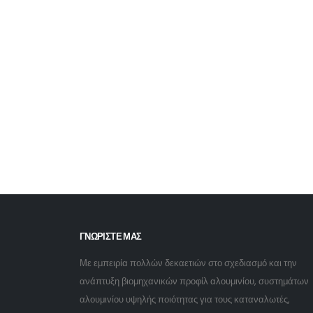
ΓΝΩΡΙΣΤΕ ΜΑΣ
Με εμπειρία πολλών δεκαετιών στο σχεδιασμό και την
ανάπτυξη βιομηχανικών προφίλ αλουμινίου, συστημάτων
αλουμινίου υψηλής ποιότητας για τους καταναλωτές,