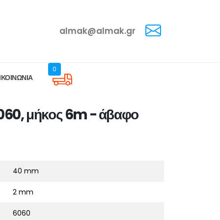
almak@almak.gr
0
ΙΚΟΙΝΩΝΙΑ
060, μήκος 6m - άβαφο
40 mm
2 mm
6060