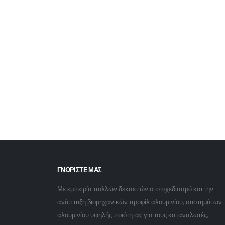
ΓΝΩΡΙΣΤΕ ΜΑΣ
Με εμπειρία πολλών δεκαετιών στο σχεδιασμό και την
ανάπτυξη βιομηχανικών προφίλ αλουμινίου, συστημάτων
αλουμινίου υψηλής ποιότητας για τους καταναλωτές,