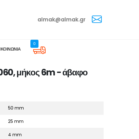
almak@almak.gr
0
ΙΚΟΙΝΩΝΙΑ
060, μήκος 6m - άβαφο
50 mm
25 mm
4 mm