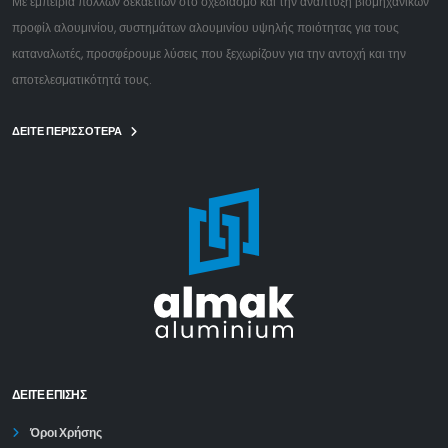
Με εμπειρία πολλών δεκαετιών στο σχεδιασμό και την ανάπτυξη βιομηχανικών
προφίλ αλουμινίου, συστημάτων αλουμινίου υψηλής ποιότητας για τους
καταναλωτές, προσφέρουμε λύσεις που ξεχωρίζουν για την αντοχή και την
αποτελεσματικότητά τους.
ΔΕΙΤΕ ΠΕΡΙΣΣΟΤΕΡΑ
ΔΕΊΤΕ ΕΠΙΣΗΣ
Όροι Χρήσης