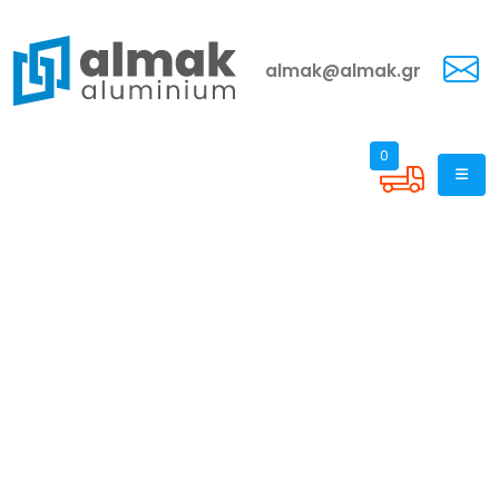
almak@almak.gr
0