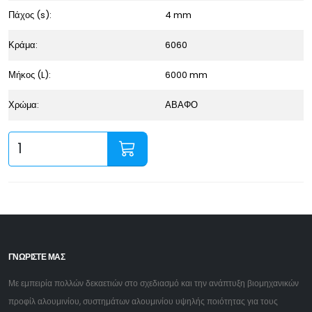
Πάχος (s):
4 mm
Κράμα:
6060
Μήκος (L):
6000 mm
Χρώμα:
ΑΒΑΦΟ
ΓΝΩΡΙΣΤΕ ΜΑΣ
Με εμπειρία πολλών δεκαετιών στο σχεδιασμό και την ανάπτυξη βιομηχανικών
προφίλ αλουμινίου, συστημάτων αλουμινίου υψηλής ποιότητας για τους