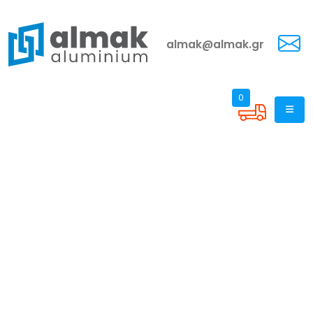
almak@almak.gr
0