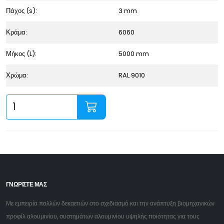
Πάχος (s):
3 mm
Κράμα:
6060
Μήκος (L):
5000 mm
Χρώμα:
RAL 9010
ΓΝΩΡΙΣΤΕ ΜΑΣ
Με εμπειρία πολλών δεκαετιών στο σχεδιασμό και την ανάπτυξη βιομηχανικών
προφίλ αλουμινίου, συστημάτων αλουμινίου υψηλής ποιότητας για τους