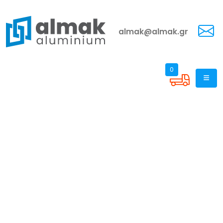
almak@almak.gr
0