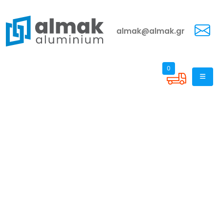
almak@almak.gr
0