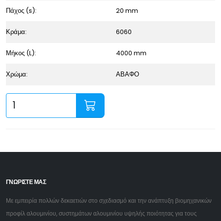
Πάχος (s):
20 mm
Κράμα:
6060
Μήκος (L):
4000 mm
Χρώμα:
ΑΒΑΦΟ
ΓΝΩΡΙΣΤΕ ΜΑΣ
Με εμπειρία πολλών δεκαετιών στο σχεδιασμό και την ανάπτυξη βιομηχανικών
προφίλ αλουμινίου, συστημάτων αλουμινίου υψηλής ποιότητας για τους