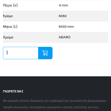
Πάχος (s):
4 mm
Κράμα:
6060
Μήκος (L):
6000 mm
Χρώμα:
ΑΒΑΦΟ
ΓΝΩΡΙΣΤΕ ΜΑΣ
Με εμπειρία πολλών δεκαετιών στο σχεδιασμό και την ανάπτυξη βιομηχανικών
προφίλ αλουμινίου, συστημάτων αλουμινίου υψηλής ποιότητας για τους