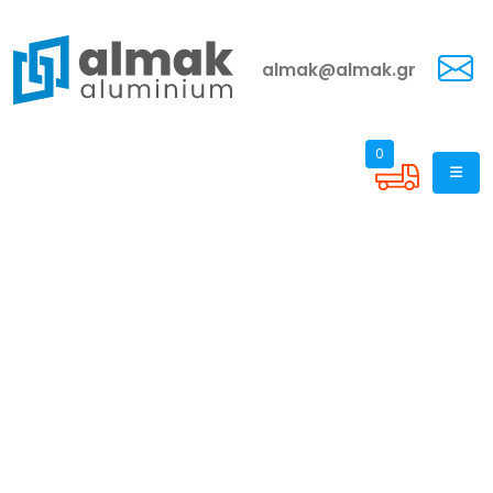
almak@almak.gr
0