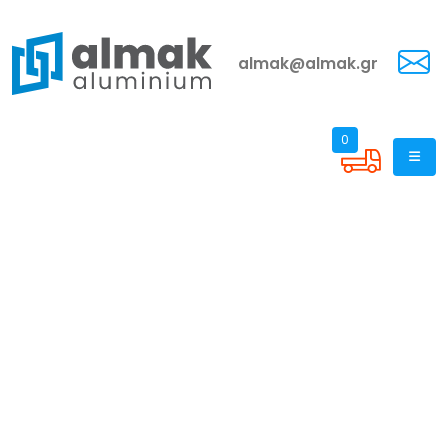
almak@almak.gr
0