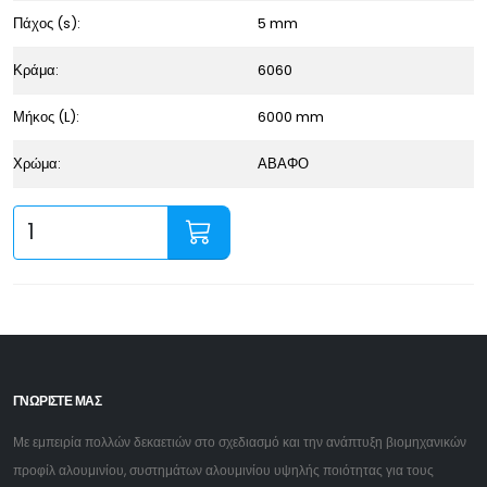
Πάχος (s):
5 mm
Κράμα:
6060
Μήκος (L):
6000 mm
Χρώμα:
ΑΒΑΦΟ
ΓΝΩΡΙΣΤΕ ΜΑΣ
Με εμπειρία πολλών δεκαετιών στο σχεδιασμό και την ανάπτυξη βιομηχανικών
προφίλ αλουμινίου, συστημάτων αλουμινίου υψηλής ποιότητας για τους