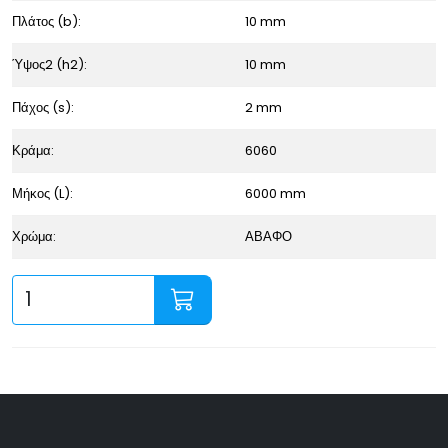
Πλάτος (b):
10 mm
Ύψος2 (h2):
10 mm
Πάχος (s):
2 mm
Κράμα:
6060
Μήκος (L):
6000 mm
Χρώμα:
ΑΒΑΦΟ