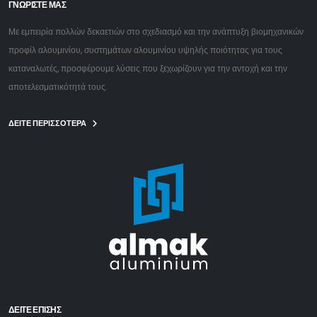
ΓΝΩΡΙΣΤΕ ΜΑΣ
Με εμπειρία πολλών δεκαετιών στο σχεδιασμό και την ανάπτυξη βιομηχανικών
προφίλ αλουμινίου, συστημάτων αλουμινίου υψηλής ποιότητας για τους
καταναλωτές, προσφέρουμε λύσεις που ξεχωρίζουν για την αντοχή και την
αποτελεσματικότητά τους.
ΔΕΙΤΕ ΠΕΡΙΣΣΟΤΕΡΑ
ΔΕΊΤΕ ΕΠΙΣΗΣ