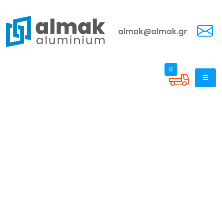
almak@almak.gr
0