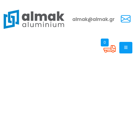
almak@almak.gr
0