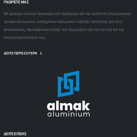
ΓΝΩΡΙΣΤΕ ΜΑΣ
Με εμπειρία πολλών δεκαετιών στο σχεδιασμό και την ανάπτυξη βιομηχανικών
προφίλ αλουμινίου, συστημάτων αλουμινίου υψηλής ποιότητας για τους
καταναλωτές, προσφέρουμε λύσεις που ξεχωρίζουν για την αντοχή και την
αποτελεσματικότητά τους.
ΔΕΙΤΕ ΠΕΡΙΣΣΟΤΕΡΑ
ΔΕΊΤΕ ΕΠΙΣΗΣ