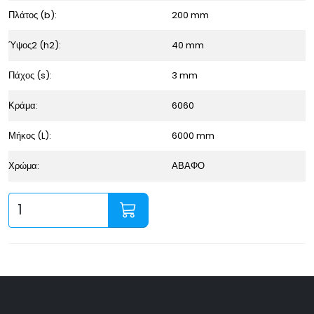
Πλάτος (b):
200 mm
Ύψος2 (h2):
40 mm
Πάχος (s):
3 mm
Κράμα:
6060
Μήκος (L):
6000 mm
Χρώμα:
ΑΒΑΦΟ