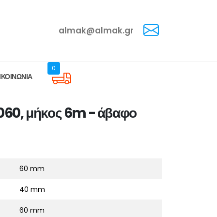
almak@almak.gr
0
ΙΚΟΙΝΩΝΙΑ
060, μήκος 6m - άβαφο
60 mm
40 mm
60 mm