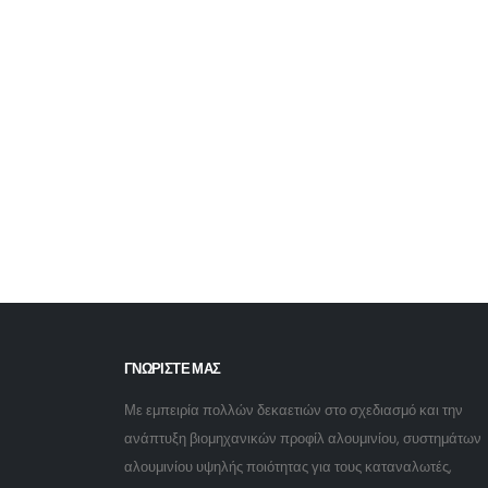
ΓΝΩΡΙΣΤΕ ΜΑΣ
Με εμπειρία πολλών δεκαετιών στο σχεδιασμό και την
ανάπτυξη βιομηχανικών προφίλ αλουμινίου, συστημάτων
αλουμινίου υψηλής ποιότητας για τους καταναλωτές,