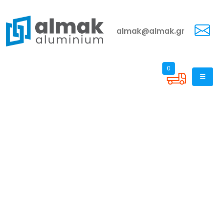
almak@almak.gr
0