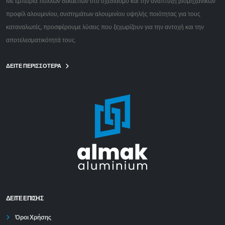
Με εμπειρία πολλών δεκαετιών στο σχεδιασμό και την ανάπτυξη βιομηχανικών
προφίλ αλουμινίου, συστημάτων αλουμινίου υψηλής ποιότητας για τους
καταναλωτές, προσφέρουμε λύσεις που ξεχωρίζουν για την αντοχή και την
αποτελεσματικότητά τους.
ΔΕΙΤΕ ΠΕΡΙΣΣΟΤΕΡΑ
ΔΕΊΤΕ ΕΠΙΣΗΣ
Όροι Χρήσης