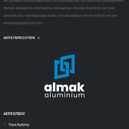
Με εμπειρία πολλών δεκαετιών στο σχεδιασμό και την ανάπτυξη βιομηχανικών
προφίλ αλουμινίου, συστημάτων αλουμινίου υψηλής ποιότητας για τους
καταναλωτές, προσφέρουμε λύσεις που ξεχωρίζουν για την αντοχή και την
αποτελεσματικότητά τους.
ΔΕΙΤΕ ΠΕΡΙΣΣΟΤΕΡΑ
ΔΕΊΤΕ ΕΠΙΣΗΣ
Όροι Χρήσης