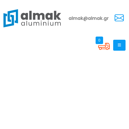
almak@almak.gr
0