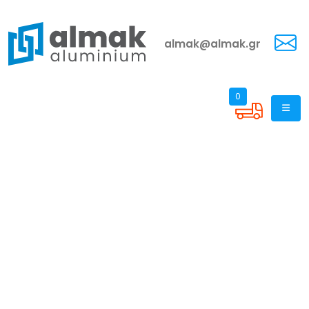
almak@almak.gr
0