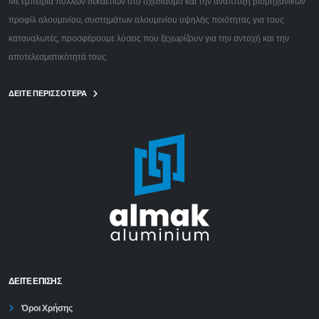
Με εμπειρία πολλών δεκαετιών στο σχεδιασμό και την ανάπτυξη βιομηχανικών
προφίλ αλουμινίου, συστημάτων αλουμινίου υψηλής ποιότητας για τους
καταναλωτές, προσφέρουμε λύσεις που ξεχωρίζουν για την αντοχή και την
αποτελεσματικότητά τους.
ΔΕΙΤΕ ΠΕΡΙΣΣΟΤΕΡΑ
ΔΕΊΤΕ ΕΠΙΣΗΣ
Όροι Χρήσης